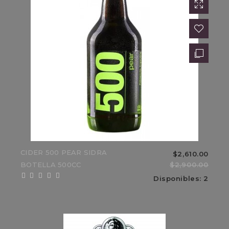
AC
$9,860.00
$11,600.00
15%
Sale
CIDER 500 PEAR SIDRA
$2,610.00
BOTELLA 500CC
$2,900.00
Disponibles: 2