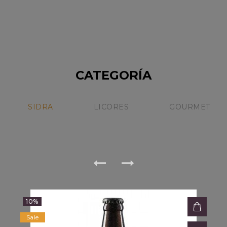
ESTUCHE SUPER PREMIUM
$239,000.68
CON DOS BOTELLAS NICOLAS
Sin Stock
CATENA
CATEGORÍA
15%
Sale
SIDRA
LICORES
GOURMET
10%
Sale